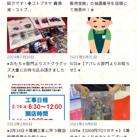
紹介です！◆コトブキヤ 轟焦
販売宝箱」の抽選番号を店頭に
凍・コトブ…
て発表中！★
2024年7月30日
2021年5月31日
■おもちゃ部門よりストグラグッ
5/31■【アパレル部門よりお知ら
ズ大量にお持ち込み頂きました
せ】■
■
2022年2月8日
2021年10月9日
■2月14日＊電機工事に伴う開店
10/9■《1000円TOYガチャ》S賞