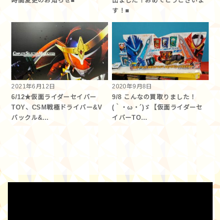
時間変更のお知らせ■
出ました！おめでとうございま
す！■
2021年6月12日
2020年9月8日
6/12★仮面ライダーセイバー
9/8 こんなの買取りました！
TOY、CSM戦極ドライバー&V
(｀・ω・´)ゞ【仮面ライダーセ
バックル&…
イバーTO…