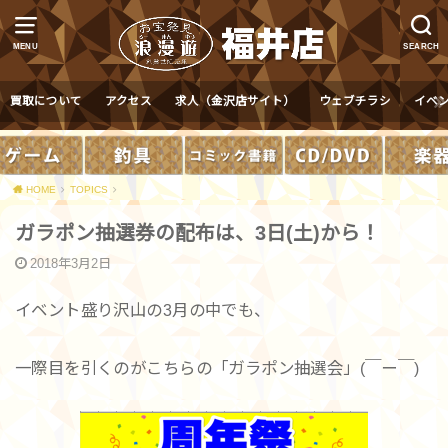
MENU
SEARCH
買取について
アクセス
求人（金沢店サイト）
ウェブチラシ
イベ
HOME
TOPICS
ガラポン抽選券の配布は、3日(土)から！
2018年3月2日
イベント盛り沢山の3月の中でも、
一際目を引くのがこちらの「ガラポン抽選会」(￣ー￣)