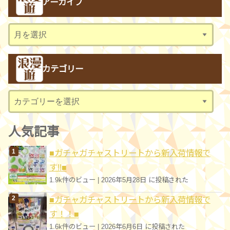
アーカイブ
ア
ー
カ
カテゴリー
イ
ブ
カ
テ
ゴ
人気記事
リ
■ガチャガチャストリートから新入荷情報で
ー
す!!■
1.9k件のビュー
|
2026年5月28日 に投稿された
■ガチャガチャストリートから新入荷情報で
す！！■
1.6k件のビュー
|
2026年6月6日 に投稿された