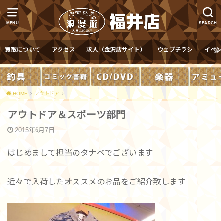
MENU
SEARCH
買取について
アクセス
求人（金沢店サイト）
ウェブチラシ
イベ
HOME
アウトドア
アウトドア＆スポーツ部門
2015年6月7日
はじめまして担当のタナベでございます
近々で入荷したオススメのお品をご紹介致します