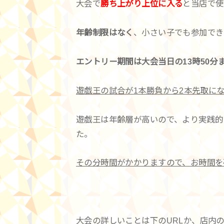
大会で
勝ち上がり上位に入る
と当店で使
年齢制限はなく
、小さい子でも参加でき
エントリー期間は大会当日の13時50分
遊戯王の試合が1本勝負から2本先取に
遊戯王は年齢層が高いので、より実践的
た。
その分時間がかかりますので、お時間を
大会の詳しいことは下のURLか、店内の