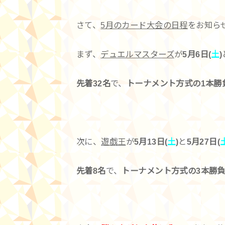
さて、
5月のカード大会の日程
をお知ら
まず、
デュエルマスターズ
が
5月6日(
土
)
先着32名
で、
トーナメント方式の1本勝
次に、
遊戯王
が
5月13日(
土
)
と
5月27日(
先着8名
で、
トーナメント方式の3本勝負