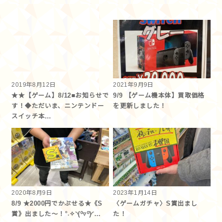
2019年8月12日
2021年9月9日
★★【ゲーム】8/12■お知らせで
9/9 【ゲーム機本体】買取価格
す！◆ただいま、ニンテンドー
を更新しました！
スイッチ本…
2020年8月9日
2023年1月14日
8/9 ★2000円でかぷせる★《S
〈ゲームガチャ〉S賞出まし
賞》出ました～！°˖✧◝(⁰▿⁰)◜…
た！