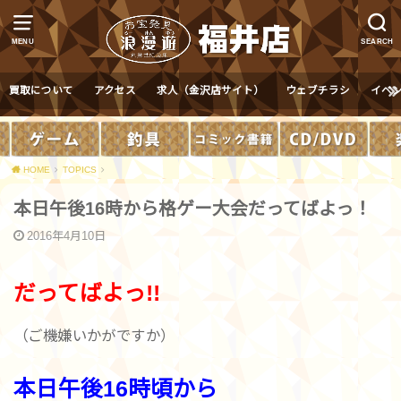
MENU
SEARCH
買取について
アクセス
求人（金沢店サイト）
ウェブチラシ
イベ
HOME
TOPICS
本日午後16時から格ゲー大会だってばよっ！
2016年4月10日
だってばよっ!!
（ご機嫌いかがですか）
本日午後16時頃から