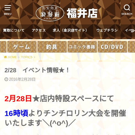
MENU
SEARCH
買取について
アクセス
求人（金沢店サイト）
ウェブチラシ
イベ
HOME
TOPICS
2/28 イベント情報★！
2016年2月28日
2月28日
★店内特設スペースにて
16時頃
よりチンチロリン大会を開催
いたします＼(^o^)／