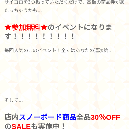
サイコロを3つ振っていただくだけで、高額の商品券があ
たっちゃうかも…
★参加無料★
のイベントになりま
す！！！！！！！！！
毎回人気のこのイベント！全てはあなたの運次第…
そして…
店内
スノーボード商品
全品
30％OFF
の
SALE
も実施中！