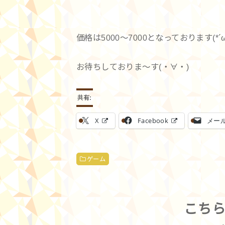
価格は5000～7000となっております(*´ω
お待ちしておりま～す(・∀・)
共有:
X
Facebook
メー
ゲーム
こち