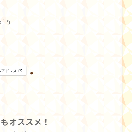
｀*)
ルアドレス
らもオススメ！