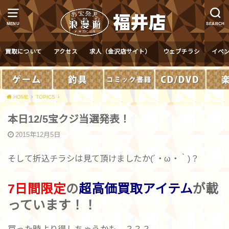
MENU
SEARCH
買取について
アクセス
求人（金沢店サイト）
ウェブチラシ
イベ
HOME
TOPICS
本日12/5宝クジ当選発表！
2015年12月5日
そして折込チラシは見て頂けましたか(´・ω・｀)？
7日間限定
の
超高価買取アイテム
が載
っています！！