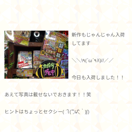
新作もじゃんじゃん入荷
してます
＼＼\٩(`ω´٩ꐦ)//／／
今日も入荷しました！！
あえて写真は載せないでおきます！！笑
ヒントはちょっとセクシー(ી(΄◞ิ౪◟ิ‵)ʃ)