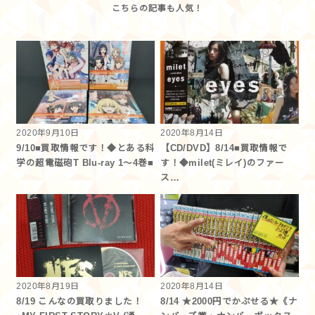
2020年9月10日
2020年8月14日
9/10■買取情報です！◆とある科
【CD/DVD】8/14■買取情報で
学の超電磁砲T Blu-ray 1～4巻■
す！◆milet(ミレイ)のファー
ス…
2020年8月19日
2020年8月14日
8/19 こんなの買取りました！
8/14 ★2000円でかぷせる★《ナ