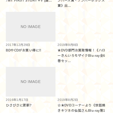
♪MY FIRST STORY＊V (通…
ンバーズ賞・ナンバーボックス
賞》出…
2017年12月29日
2019年9月8日
BDやCDがお買い得に!!
★DVD部門お買取情報！《ハロ
ーきんいろモザイクBlu-ray全6
巻セッ…
2016年1月17日
2019年8月2日
ひさびさに更新?
☆★DVDコーナーより《世話焼
きキツネの仙狐さんBlu-ray第1