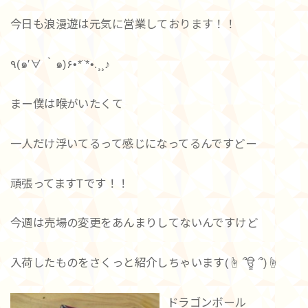
今日も浪漫遊は元気に営業しております！！
٩(๑′∀ ‵๑)۶•*¨*•.¸¸♪
まー僕は喉がいたくて
一人だけ浮いてるって感じになってるんですどー
頑張ってますTです！！
今週は売場の変更をあんまりしてないんですけど
入荷したものをさくっと紹介しちゃいます(☝ ՞ਊ ՞)☝
ドラゴンボール