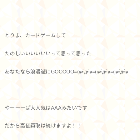
とりま、カードゲームして
たのしいいいいいいって思って思った
あなたなら浪漫遊にGOOOOO=͟͟͞͞(๑•̀д•́๑=͟͟͞͞(๑•̀д•́๑=͟͟͞͞(๑•̀д•́๑
やーーーぱ大人気はAAAみたいです
だから高価買取は続けますよ！！